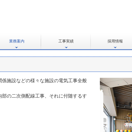
業務案内
工事実績
採用情報
先輩社員の声
採用応募
関係施設などの様々な施設の電気工事全般
内部の二次側配線工事、それに付随するす