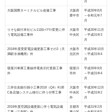
月
大阪国際ターミナルビル改修工事
大阪府
平成30年8月
豊中市
～令和元年7
月
りそな銀行本社ビル11回ﾚｲｱｳﾄ変更に伴
大阪市
平成30年11月
う電気設備工事外
中央区
～平成31年3
月
2018年度受変電設備更新工事その3（天
大阪市
平成30年10月
満駅冷凍機用）外
北区外
～平成31年4
月
寝屋川車庫工番線停電表示灯更新工事
寝屋川
平成30年9月
外
市外
～平成31年4
月
三井住友銀行雑小工事2018（Q4）KUB
大阪市
平成30年12月
C各店舗システム移行に伴う付帯工事
中央区
～平成31年2
外
月
2018年度空調設備更新に伴う電気設備
京都市
平成31年2月
工事（三条駅）外
東山区
～令和元年5