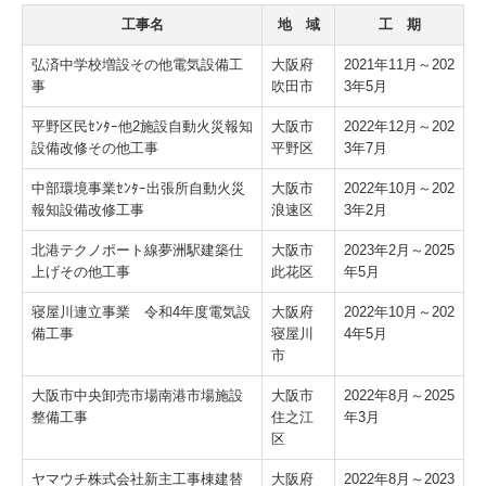
工事名
地 域
工 期
弘済中学校増設その他電気設備工
大阪府
2021年11月～202
事
吹田市
3年5月
平野区民ｾﾝﾀｰ他2施設自動火災報知
大阪市
2022年12月～202
設備改修その他工事
平野区
3年7月
中部環境事業ｾﾝﾀｰ出張所自動火災
大阪市
2022年10月～202
報知設備改修工事
浪速区
3年2月
北港テクノポート線夢洲駅建築仕
大阪市
2023年2月～2025
上げその他工事
此花区
年5月
寝屋川連立事業 令和4年度電気設
大阪府
2022年10月～202
備工事
寝屋川
4年5月
市
大阪市中央卸売市場南港市場施設
大阪市
2022年8月～2025
整備工事
住之江
年3月
区
ヤマウチ株式会社新主工事棟建替
大阪府
2022年8月～2023