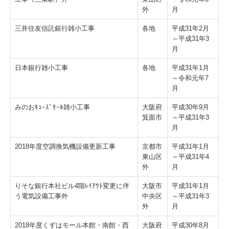
外
月
三井住友信託銀行雑小工事
各地
平成31年2月
～平成31年3
月
日本銀行雑小工事
各地
平成31年1月
～令和元年7
月
みのおｷｭｰｽﾞﾓｰﾙ雑小工事
大阪府
平成30年9月
箕面市
～平成31年3
月
2018年度空調換気機設備更新工事
京都市
平成31年1月
東山区
～平成31年4
外
月
りそな銀行本社ビル4階ﾚｲｱｳﾄ変更に伴
大阪市
平成31年1月
う電気設備工事外
中央区
～平成31年3
外
月
2018年度くずはモール本館・南館・西
大阪府
平成30年8月