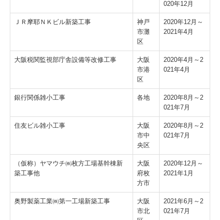
020年12月
ＪＲ摩耶ＮＫビル新築工事
神戸
2020年12月～
市灘
2021年4月
区
大阪税関監視部庁舎設備等改修工事
大阪
2020年4月～2
市港
021年4月
区
銀行関係雑小工事
各地
2020年8月～2
021年7月
住友ビル雑小工事
大阪
2020年8月～2
市中
021年7月
央区
（仮称）ヤマウチ㈱枚方工場基幹棟新
大阪
2020年12月～
築工事他
府枚
2021年1月
方市
奥野製薬工業㈱第一工場新築工事
大阪
2021年6月～2
市北
021年7月