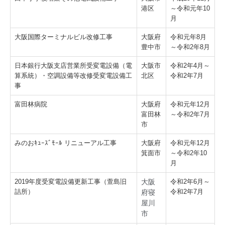
港区
～令和元年10
月
大阪国際ターミナルビル改修工事
大阪府
令和元年8月
豊中市
～令和2年8月
日本銀行大阪支店営業所受変電設備（電
大阪市
令和2年4月～
算系統）・空調設備等改修受変電設備工
北区
令和2年7月
事
富田林病院
大阪府
令和元年12月
富田林
～令和2年7月
市
みのおｷｭｰｽﾞﾓｰﾙ リニューアル工事
大阪府
令和元年12月
箕面市
～令和2年10
月
2019年度受変電設備更新工事（萱島旧
大阪
令和2年6月～
詰所）
令和2年7月
府寝
屋川
市