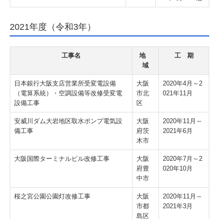
2021年度（令和3年）
工事名
地
工 期
域
日本銀行大阪支店営業所受変電設備
大阪
2020年4月～2
（電算系統）・空調設備等改修受変電
市北
021年11月
設備工事
区
安威川ダム大岩地区取水ポンプ電気設
大阪
2020年11月～
備工事
府茨
2021年6月
木市
大阪国際ターミナルビル改修工事
大阪
2020年7月～2
府豊
020年10月
中市
桜之宮公園公園灯改修工事
大阪
2020年11月～
市都
2021年3月
島区