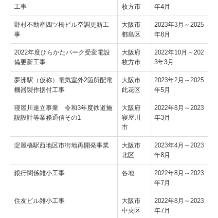
工事
枚方市
年4月
野村不動産四ツ橋ビル空調更新工
大阪市
2023年3月～2025
事
都島区
年8月
2022年度ひらかたパーク受変電設
大阪府
2022年10月～202
備更新工事
枚方市
3年3月
夢洲駅（仮称）電気室外2箇所配電
大阪市
2023年2月～2025
機器製作据付工事
此花区
年5月
寝屋川連立事業 令和3年度鉄道施
大阪府
2022年8月～2023
設設計等業務通信その1
寝屋川
年3月
市
淀屋橋駅西地区市街地再開発事業
大阪市
2023年4月～2023
北区
年8月
銀行関係雑小工事
各地
2022年8月～2023
年7月
住友ビル雑小工事
大阪市
2022年8月～2023
中央区
年7月