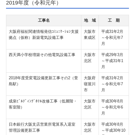
2019年度（令和元年）
工事名
地 域
工 期
大阪府福祉関連情報発信ｺﾐｭﾆｹｰｼｮﾝ支援
大阪市
平成31年2月
拠点（仮称）新築電気設備工事
東成区
～令和元年7
月
西天満小学校増築その他電気設備工事
大阪市
平成29年3月
北区
～平成31年1
月
2018年度受変電設備更新工事その2（萱
大阪府
平成31年2月
島駅）
寝屋川
～令和元年7
市
月
成泉ﾋﾞﾙﾃﾞｨﾝｸﾞﾎﾃﾙ改修工事（低層階・
大阪市
平成30年8月
客室階）
北区
～令和元年6
月
日本銀行大阪支店営業所電算系入退室
大阪市
平成30年8月
管理設備更新工事
北区
～平成30年10