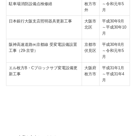
駐車場消防設備点検修繕
枚方市
～令和元年5
外
月
日本銀行大阪支店照明器具更新工事
大阪市
平成30年9月
北区
～平成30年10
月
阪神高速道路㈱京都線 受変電設備設置
京都市
平成30年8月
工事（29-京管）
伏見区
～令和元年5
月
エル枚方B・Cブロックサブ変電設備更
大阪府
平成31年1月
新工事
枚方市
～平成31年4
月