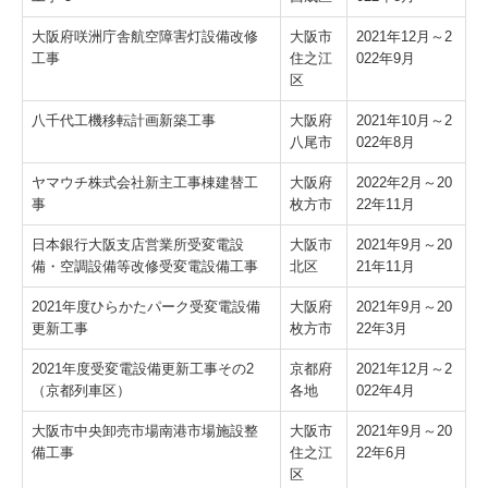
大阪府咲洲庁舎航空障害灯設備改修
大阪市
2021年12月～2
工事
住之江
022年9月
区
八千代工機移転計画新築工事
大阪府
2021年10月～2
八尾市
022年8月
ヤマウチ株式会社新主工事棟建替工
大阪府
2022年2月～20
事
枚方市
22年11月
日本銀行大阪支店営業所受変電設
大阪市
2021年9月～20
備・空調設備等改修受変電設備工事
北区
21年11月
2021年度ひらかたパーク受変電設備
大阪府
2021年9月～20
更新工事
枚方市
22年3月
2021年度受変電設備更新工事その2
京都府
2021年12月～2
（京都列車区）
各地
022年4月
大阪市中央卸売市場南港市場施設整
大阪市
2021年9月～20
備工事
住之江
22年6月
区