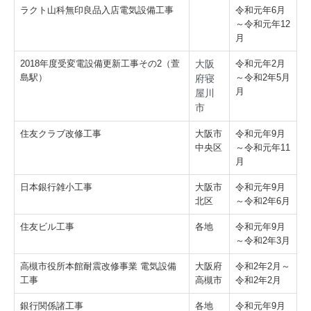
ラクト山科無印良品入店電気設備工事
令和元年6月
～令和元年12
月
2018年度受変電設備更新工事その2（萱
大阪
令和元年2月
島駅）
～令和2年5月
府寝
月
屋川
市
住友クラブ改修工事
大阪市
令和元年9月
中央区
～令和元年11
月
日本銀行雑小工事
大阪市
令和元年9月
北区
～令和2年6月
住友ビル工事
各地
令和元年9月
～令和2年3月
高槻市役所本館耐震改修事業 電気設備
大阪府
令和2年2月～
工事
高槻市
令和2年2月
銀行関係諸工事
各地
令和元年9月