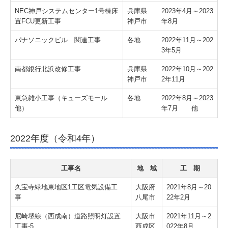
NEC神戸システムセンター1号棟床
兵庫県
2023年4月～2023
置FCU更新工事
神戸市
年8月
パナソニックビル 関連工事
各地
2022年11月～202
3年5月
南都銀行北浜改修工事
兵庫県
2022年10月～202
神戸市
2年11月
東急雑小工事（キューズモール
各地
2022年8月～2023
他）
年7月 他
2022年度（令和4年）
工事名
地 域
工 期
久宝寺緑地東地区1工区電気設備工
大阪府
2021年8月～20
事
八尾市
22年2月
尼崎堺線（西成南）道路照明灯設置
大阪市
2021年11月～2
工事-5
西成区
022年8月