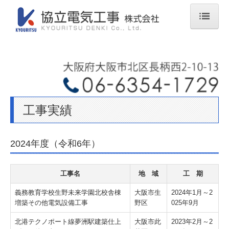
ホーム
会社概要
業務案内
工事実績
工事実績
採用情報
2024年度（令和6年）
先輩社員の声
工事名
地 域
工 期
採用応募
義務教育学校生野未来学園北校舎棟
大阪市生
2024年1月～2
お問合せ
増築その他電気設備工事
野区
025年9月
北港テクノポート線夢洲駅建築仕上
大阪市此
2023年2月～2
個人情報保護方針