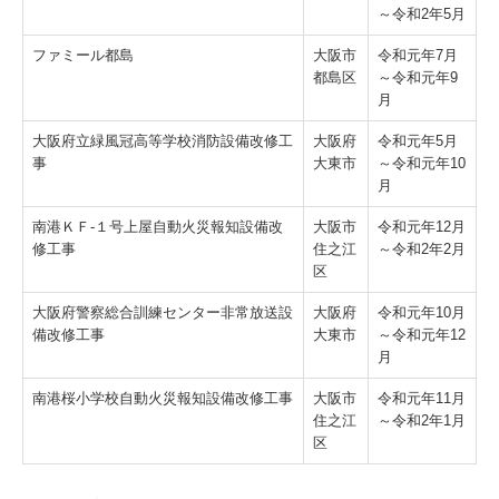
～令和2年5月
ファミール都島
大阪市
令和元年7月
都島区
～令和元年9
月
大阪府立緑風冠高等学校消防設備改修工
大阪府
令和元年5月
事
大東市
～令和元年10
月
南港ＫＦ-１号上屋自動火災報知設備改
大阪市
令和元年12月
修工事
住之江
～令和2年2月
区
大阪府警察総合訓練センター非常放送設
大阪府
令和元年10月
備改修工事
大東市
～令和元年12
月
南港桜小学校自動火災報知設備改修工事
大阪市
令和元年11月
住之江
～令和2年1月
区