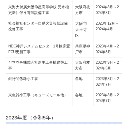
東海大付属大阪仰星高等学校 受水槽
大阪府枚
2024年8月～2
更新に伴う電気設備工事
方市
024年8月
社会福祉センター自動火災報知設備
大阪市
2023年12月～
改修工事
2024年4月
天王寺
区
NEC神戸システムセンター1号棟床置
兵庫県神
2023年4月～2
FCU更新工事
戸市
024年8月
ヤマウチ株式会社新主工事棟建替工
大阪府枚
2023年9月～2
事
方市
024年5月
銀行関係雑小工事
各地
2023年8月～2
024年7月
東急雑小工事（キューズモール他）
各地
2023年8月～2
024年7月
2023年度（令和5年）