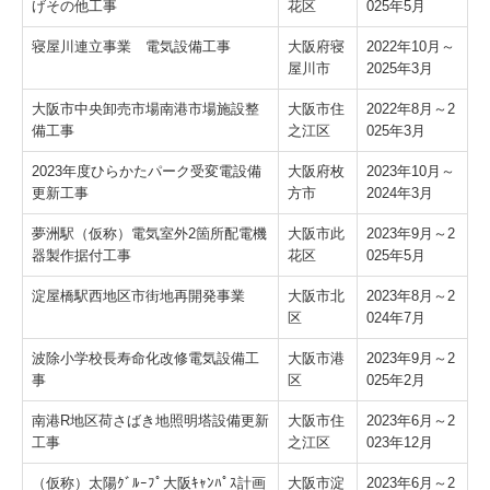
げその他工事
花区
025年5月
グループ各社
寝屋川連立事業 電気設備工事
大阪府寝
2022年10月～
屋川市
2025年3月
大阪市中央卸売市場南港市場施設整
大阪市住
2022年8月～2
備工事
之江区
025年3月
2023年度ひらかたパーク受変電設備
大阪府枚
2023年10月～
更新工事
方市
2024年3月
夢洲駅（仮称）電気室外2箇所配電機
大阪市此
2023年9月～2
器製作据付工事
花区
025年5月
淀屋橋駅西地区市街地再開発事業
大阪市北
2023年8月～2
区
024年7月
波除小学校長寿命化改修電気設備工
大阪市港
2023年9月～2
事
区
025年2月
南港R地区荷さばき地照明塔設備更新
大阪市住
2023年6月～2
工事
之江区
023年12月
（仮称）太陽ｸﾞﾙｰﾌﾟ大阪ｷｬﾝﾊﾟｽ計画
大阪市淀
2023年6月～2